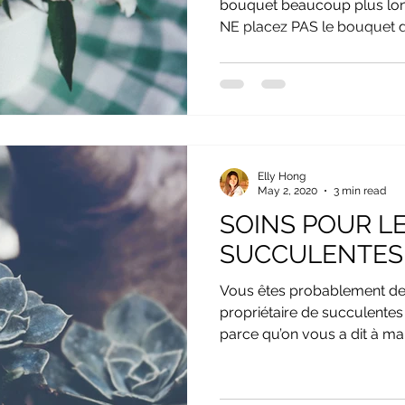
bouquet beaucoup plus lon
NE placez PAS le bouquet d
Elly Hong
May 2, 2020
3 min read
SOINS POUR L
SUCCULENTES
Vous êtes probablement d
propriétaire de succulentes
parce qu’on vous a dit à main