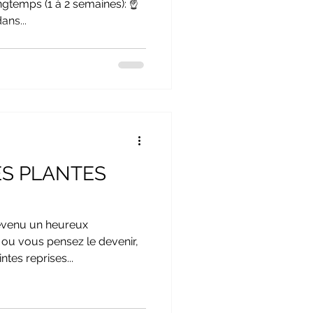
gtemps (1 à 2 semaines): ☝
ans...
ES PLANTES
evenu un heureux
 ou vous pensez le devenir,
tes reprises...