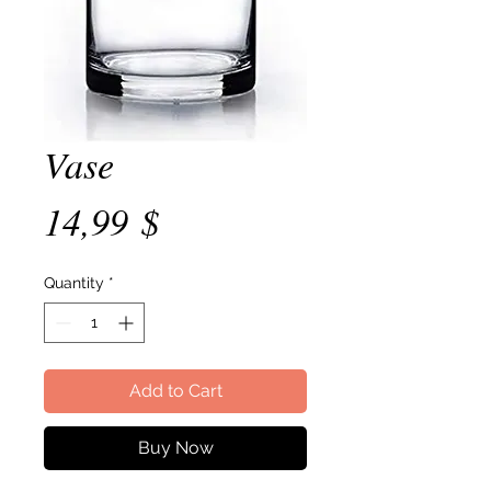
Vase
Price
14,99 $
Quantity
*
Add to Cart
Buy Now