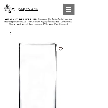
(
514) 727-4707
we ONLY DELIVER IN:
Rosemont | La Petite-Patrie | Mercier-
Hochelaga-Maisonneuve | Plateau-Mont-Royal | Montréal-Est | Outremont |
Villeray - Saint-Michel - Parc-Extension | Ville-Marie | Saint-Léonard