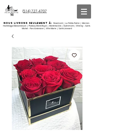
(
514) 727-4707
nous livrons seulement À:
Rosemont | La Petite-Patrie | Mercier-
Hochelaga-Maisonneuve | Plateau-Mont-Royal | Montréal-Est | Outremont | Villeray - Saint-
Michel - Parc-Extension | Ville-Marie | Saint-Léonard