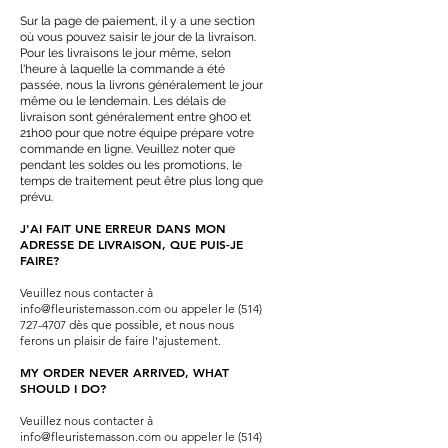
Sur la page de paiement, il y a une section
où vous pouvez saisir le jour de la livraison.
Pour les livraisons le j
our même, selon
l'heure à laquelle la commande a été
passée, nous la livrons généralement le jour
même ou le lendemain. Les délais de
livraison sont généralement entre 9h00 et
21h00 pour que notre équipe prépare votre
commande en ligne. Veuillez noter que
pendant les soldes ou les promotions, le
temps de traitement peut être plus long que
prévu.
J'AI FAIT UNE ERREUR DANS MON
ADRESSE DE LIVRAISON, QUE PUIS-JE
FAIRE?
Veuillez nous contacter à
info@fleuristemasson.com
ou appeler le
(514)
727-4707
dès que possible, et nous nous
ferons un plaisir de faire l'ajustement.
MY ORDER NEVER ARRIVED, WHAT
SHOULD I DO?
Veuillez nous contacter à
info@fleuristemasson.com
ou appeler le
(514)