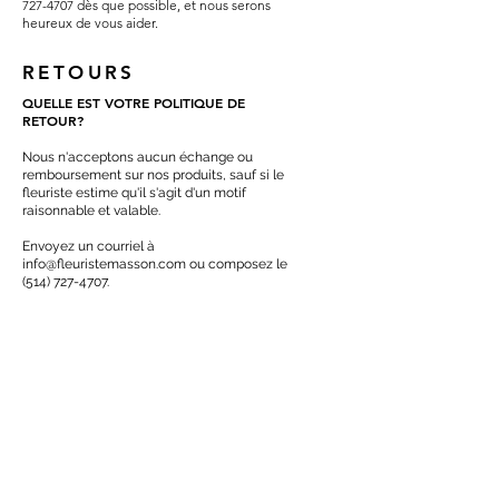
727-4707
dès que possible, et nous serons
heureux de vous aider.
RETOURS
QUELLE EST VOTRE POLITIQUE DE
RETOUR?
Nous n'acceptons aucun échange ou
remboursement sur nos produits, sauf si le
fleuriste estime qu'il s'agit d'un motif
raisonnable et valable.
Envoyez un courriel à
info@fleuristemasson.com
ou composez le
(514) 727-4707
.
LE PRODUIT QUE J'AI REÇU EST
ENDOMMAGÉ, QUE DOIS-JE FAIRE?
Please contact us
at
info@fleuristemasson.com
or call (
514) 727-
4707.