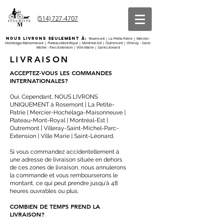
(
514) 727-4707
nous livrons seulement À:
Rosemont | La Petite-Patrie | Mercier-
Hochelaga-Maisonneuve | Plateau-Mont-Royal | Montréal-Est | Outremont | Villeray - Saint-
Michel - Parc-Extension | Ville-Marie | Saint-Léonard
LIVRAISON
ACCEPTEZ-VOUS LES COMMANDES
INTERNATIONALES?
Oui. Cependant, NOUS LIVRONS
UNIQUEMENT à Rosemont | La Petite-
Patrie | Mercier-Hochelaga-Maisonneuve |
Plateau-Mont-Royal | Montréal-Est |
Outremont | Villeray-Saint-Michel-Parc-
Extension | Ville Marie | Saint-Léonard.
Si vous commandez accidentellement à
une adresse de livraison située en dehors
de ces zones de livraison, nous annulerons
la commande et vous rembourserons le
montant, ce qui peut prendre jusqu'à 48
heures ouvrables ou plus.
COMBIEN DE TEMPS PREND LA
LIVRAISON?