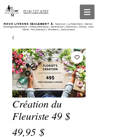
(
514) 727-4707
nous livrons seulement À:
Rosemont | La Petite-Patrie | Mercier-
Hochelaga-Maisonneuve | Plateau-Mont-Royal | Montréal-Est | Outremont | Villeray - Saint-
Michel - Parc-Extension | Ville-Marie | Saint-Léonard
Création du
Fleuriste 49 $
Prix
49,95 $